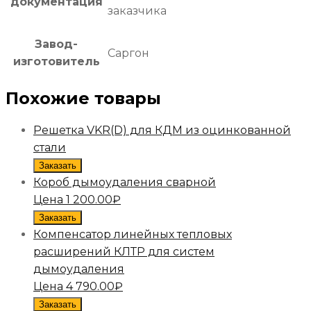
документация
заказчика
Завод-
Саргон
изготовитель
Похожие товары
Решетка VKR(D) для КДМ из оцинкованной
стали
Заказать
Короб дымоудаления сварной
Цена
1 200.00
₽
Заказать
Компенсатор линейных тепловых
расширений КЛТР для систем
дымоудаления
Цена
4 790.00
₽
Заказать