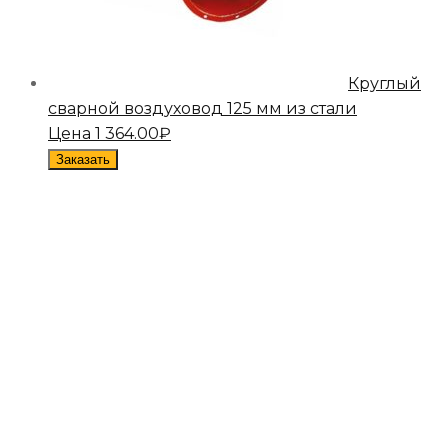
Круглый
сварной воздуховод 125 мм из стали
Цена
1 364.00
₽
Заказать
+7 960 270-78-13
info@sargonspb.ru
Санкт-Петербург, Кондратьевский проспект д. АВ.,
офисы 210-212
Направления