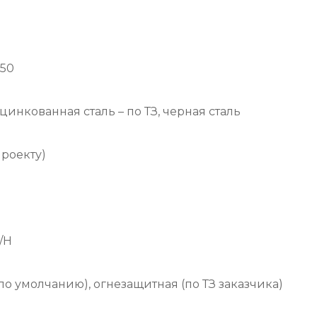
250
нкованная сталь – по ТЗ, черная сталь
проекту)
П/Н
о умолчанию), огнезащитная (по ТЗ заказчика)