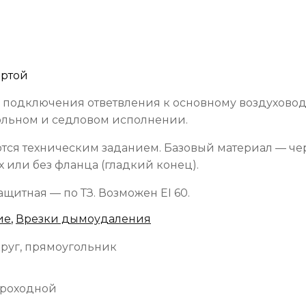
ертой
 подключения ответвления к основному воздуховод
гольном и седловом исполнении.
ются техническим заданием. Базовый материал — че
 или без фланца (гладкий конец).
щитная — по ТЗ. Возможен EI 60.
ие
,
Врезки дымоудаления
руг, прямоугольник
проходной