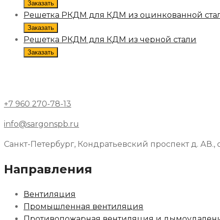
Заказать
Решетка РКДМ для КДМ из оцинкованной ста
Заказать
Решетка РКДМ для КДМ из черной стали
Заказать
+7 960 270-78-13
info@sargonspb.ru
Санкт-Петербург, Кондратьевский проспект д. АВ., 
Направления
Вентиляция
Промышленная вентиляция
Противопожарная вентиляция и дымоудален