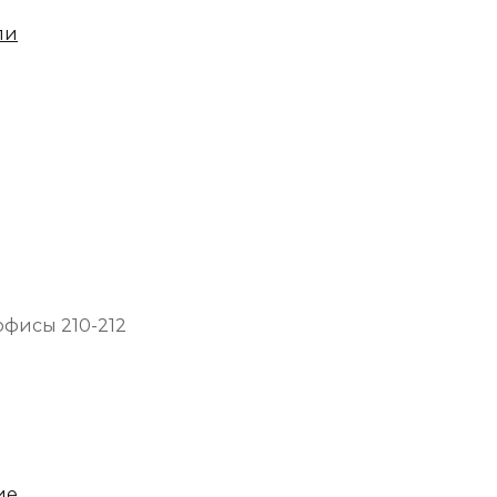
ли
офисы 210-212
ие