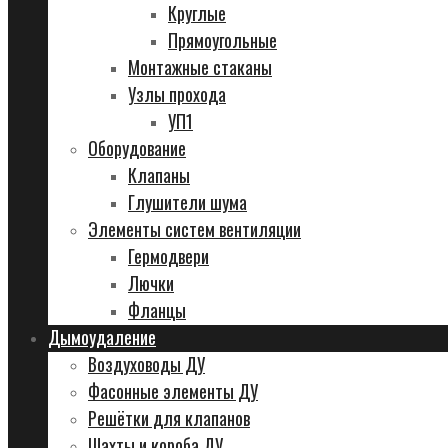
Круглые
Прямоугольные
Монтажные стаканы
Узлы прохода
УП1
Оборудование
Клапаны
Глушители шума
Элементы систем вентиляции
Гермодвери
Лючки
Фланцы
Дымоудаление
Воздуховоды ДУ
Фасонные элементы ДУ
Решётки для клапанов
Шахты и короба ДУ